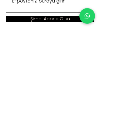
Şimdi Abone Olun
Adres :
Ana Sayfa >
Cumhuriyet Mah. Eski
Kurumsal >
Hadımköy Yolu Cad.
No: 2/3
Ürünler >
Büyükçekmece
İstanbul
İnsan Kaynakları >
Blog >
+90 212 979 90 66
+90 531 547 90 66
İletişim >
info@sinaecza.com