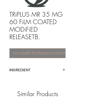
TRiPLUS MR 35 MG
60 FiLM COATED
MODiFiED
RELEASETB.
For Health Professional information
iNGREDiENT
trimetazidine
Similar Products