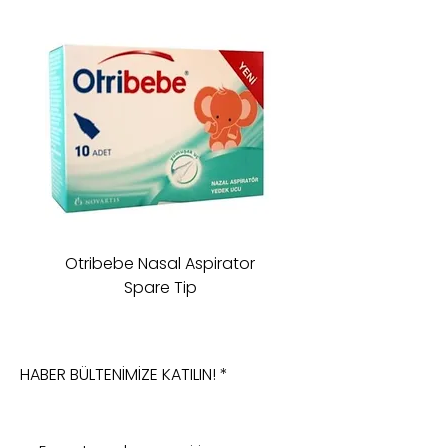
Otribebe Nasal Aspirator
Oioi Sleeping Comp
Spare Tip
HABER BÜLTENİMİZE KATILIN!