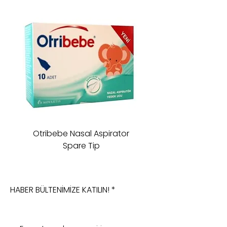
Otribebe Nasal Aspirator
Oioi Sleeping Comp
Spare Tip
HABER BÜLTENİMİZE KATILIN!