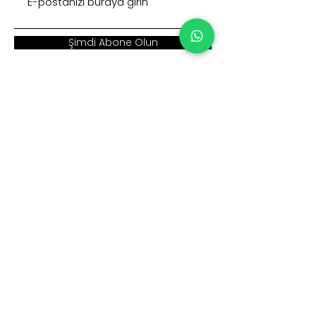
Şimdi Abone Olun
Adres :
Ana Sayfa >
Cumhuriyet Mah. Eski
Kurumsal >
Hadımköy Yolu Cad.
No: 2/3
Ürünler >
Büyükçekmece
İstanbul
İnsan Kaynakları >
Blog >
+90 212 979 90 66
+90 531 547 90 66
İletişim >
info@sinaecza.com