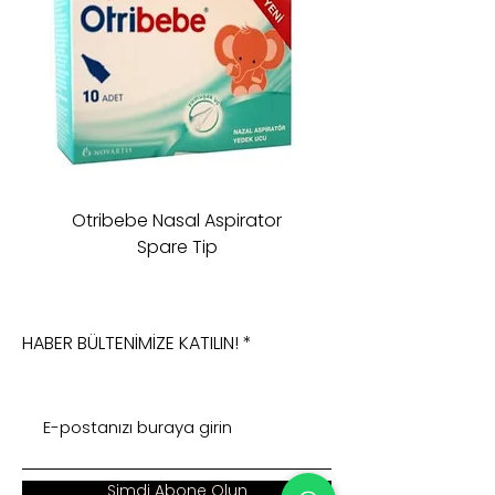
Otribebe Nasal Aspirator
Oioi Sleeping Comp
Spare Tip
HABER BÜLTENİMİZE KATILIN!
Şimdi Abone Olun