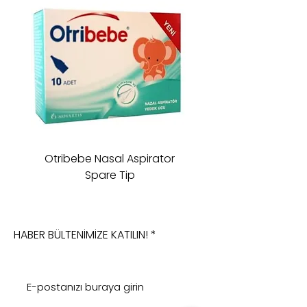
Otribebe Nasal Aspirator
Oioi Sleeping Comp
Spare Tip
HABER BÜLTENİMİZE KATILIN!