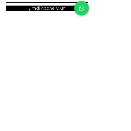
Şimdi Abone Olun
Adres :
Ana Sayfa >
Cumhuriyet Mah. Eski
Kurumsal >
Hadımköy Yolu Cad.
No: 2/3
Ürünler >
Büyükçekmece
İstanbul
İnsan Kaynakları >
Blog >
+90 212 979 90 66
+90 531 547 90 66
İletişim >
info@sinaecza.com
Çalışma Saatlerimiz: