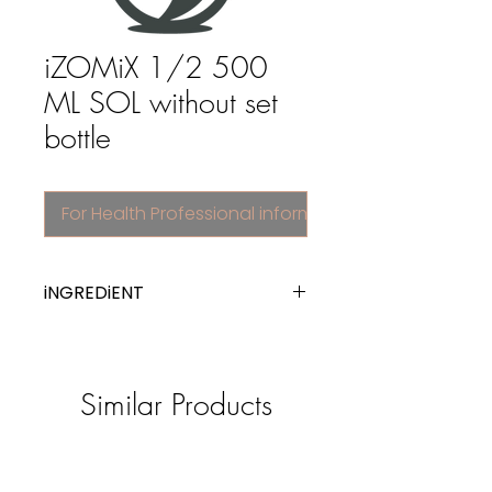
iZOMiX 1/2 500
ML SOL without set
bottle
For Health Professional information
iNGREDiENT
electrolytes with carbohydrates
Similar Products