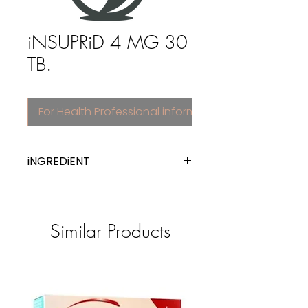
iNSUPRiD 4 MG 30
TB.
For Health Professional information
iNGREDiENT
glimepiride
Similar Products