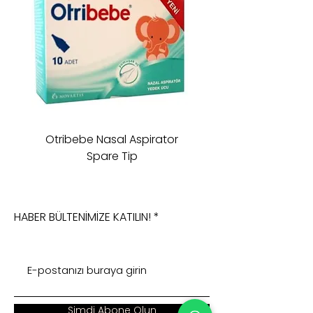
Otribebe Nasal Aspirator
Oioi Sleeping Comp
Spare Tip
HABER BÜLTENİMİZE KATILIN!
Şimdi Abone Olun