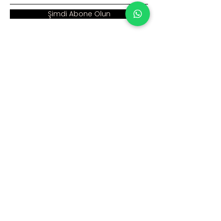
Şimdi Abone Olun
Adres :
Ana Sayfa >
Cumhuriyet Mah. Eski
Kurumsal >
Hadımköy Yolu Cad.
No: 2/3
Ürünler >
Büyükçekmece
İstanbul
İnsan Kaynakları >
Blog >
+90 212 979 90 66
+90 531 547 90 66
İletişim >
info@sinaecza.com
Çalışma Saatlerimiz: