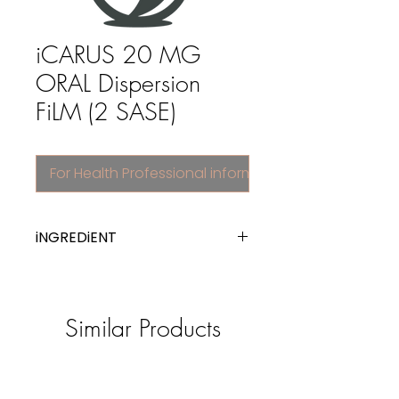
iCARUS 20 MG
ORAL Dispersion
FiLM (2 SASE)
For Health Professional information
iNGREDiENT
tadalafil
Similar Products