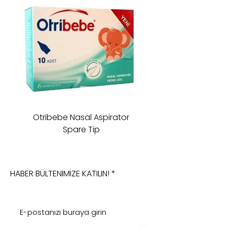
Otribebe Nasal Aspirator
Oioi Sleeping Comp
Spare Tip
HABER BÜLTENİMİZE KATILIN!