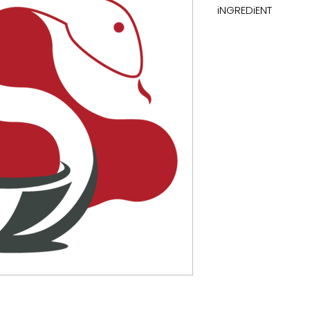
iNGREDiENT
combinations of im