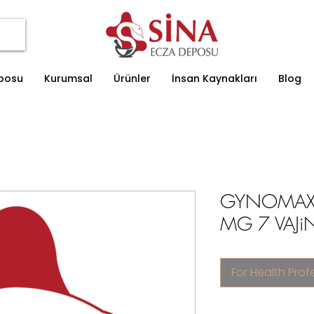
eposu
Kurumsal
Ürünler
İnsan Kaynakları
Blog
GYNOMAX
MG 7 VAJi
For Health Prof