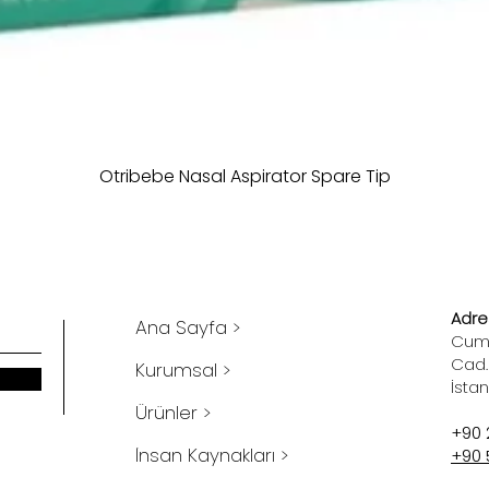
Otribebe Nasal Aspirator Spare Tip
Adres
Ana Sayfa >
Cumh
Cad.
Kurumsal >
İsta
Ürünler >
+90 
İnsan Kaynakları >
+90 