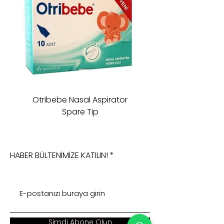
Otribebe Nasal Aspirator
Oioi Sleeping Comp
Spare Tip
HABER BÜLTENİMİZE KATILIN!
Şimdi Abone Olun