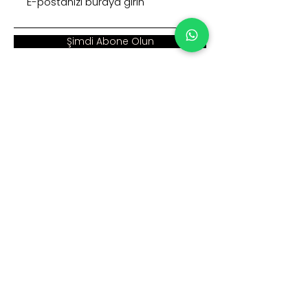
Şimdi Abone Olun
Adres :
Ana Sayfa >
Cumhuriyet Mah. Eski
Kurumsal >
Hadımköy Yolu Cad.
No: 2/3
Ürünler >
Büyükçekmece
İstanbul
İnsan Kaynakları >
Blog >
+90 212 979 90 66
+90 531 547 90 66
İletişim >
info@sinaecza.com