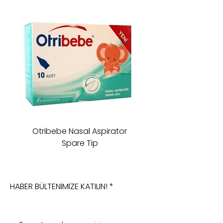
Otribebe Nasal Aspirator
Oioi Sleeping Comp
Spare Tip
HABER BÜLTENİMİZE KATILIN!