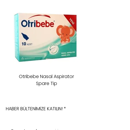
Otribebe Nasal Aspirator
Oioi Sleeping Comp
Spare Tip
HABER BÜLTENİMİZE KATILIN!