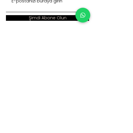
Şimdi Abone Olun
Adres :
Ana Sayfa >
Cumhuriyet Mah. Eski
Kurumsal >
Hadımköy Yolu Cad.
No: 2/3
Ürünler >
Büyükçekmece
İstanbul
İnsan Kaynakları >
Blog >
+90 212 979 90 66
+90 531 547 90 66
İletişim >
info@sinaecza.com