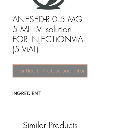
ANESED-R 0.5 MG
5 ML i.V. solution
FOR iNJECTiONViAL
(5 ViAL)
For Health Professional information
iNGREDiENT
flumazenil
Similar Products