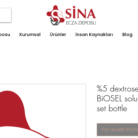
eposu
Kurumsal
Ürünler
İnsan Kaynakları
Blog
%5 dextros
BiOSEL sol
set bottle
For Health Prof