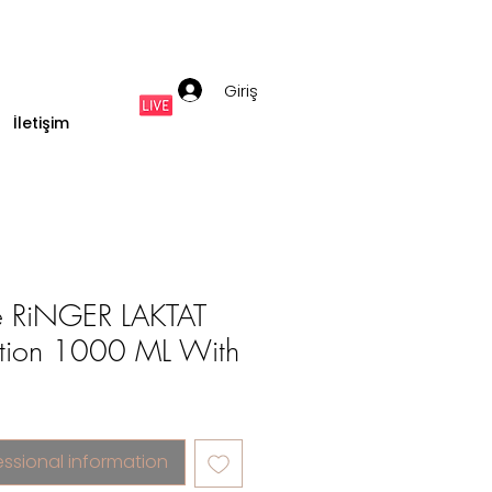
Giriş
İletişim
e RiNGER LAKTAT
ution 1000 ML With
essional information