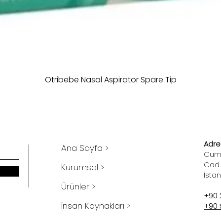
Otribebe Nasal Aspirator Spare Tip
Adres
Ana Sayfa >
Cumh
Cad.
Kurumsal >
İsta
Ürünler >
+90 
İnsan Kaynakları >
+90 