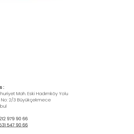
 :
uriyet Mah. Eski Hadımköy Yolu
 No: 2/3 Büyükçekmece
nbul
212 979 90 66
531 547 90 66