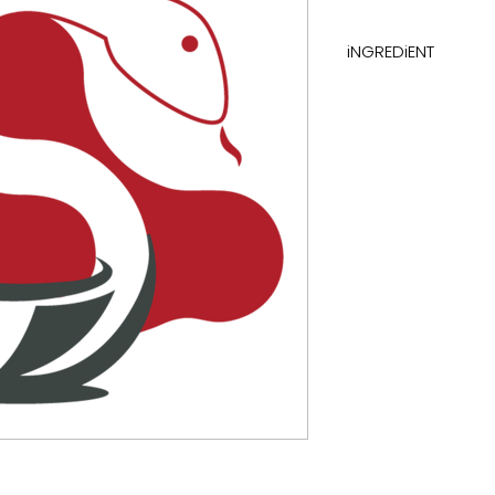
iNGREDiENT
electrolytes with 