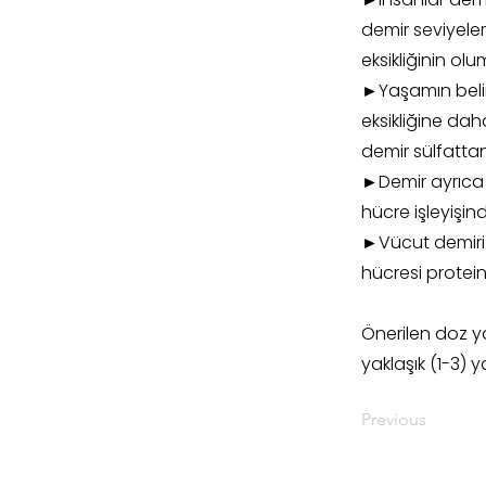
demir seviyeleri
eksikliğinin olu
►Yaşamın belirl
eksikliğine daha
demir sülfattan
►Demir ayrıca 
hücre işleyişin
►Vücut demiri ö
hücresi protein
Önerilen doz ya
yaklaşık (1-3)
Previous