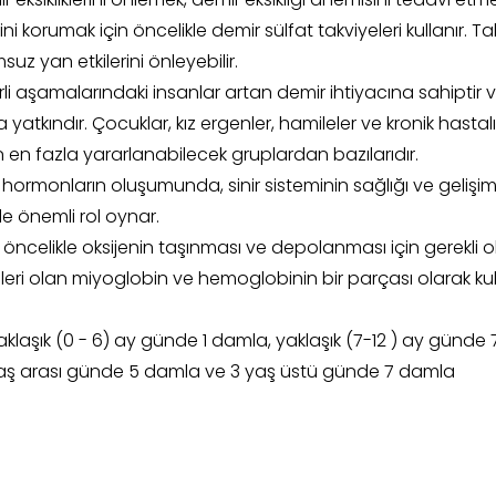
ni korumak için öncelikle demir sülfat takviyeleri kullanır. T
msuz yan etkilerini önleyebilir.
i aşamalarındaki insanlar artan demir ihtiyacına sahiptir 
 yatkındır. Çocuklar, kız ergenler, hamileler ve kronik hastalı
 en fazla yararlanabilecek gruplardan bazılarıdır.
hormonların oluşumunda, sinir sisteminin sağlığı ve gelişi
de önemli rol oynar.
ncelikle oksijenin taşınması ve depolanması için gerekli ol
leri olan miyoglobin ve hemoglobinin bir parçası olarak kull
klaşık (0 - 6) ay günde 1 damla, yaklaşık (7-12 ) ay günde
 yaş arası günde 5 damla ve 3 yaş üstü günde 7 damla