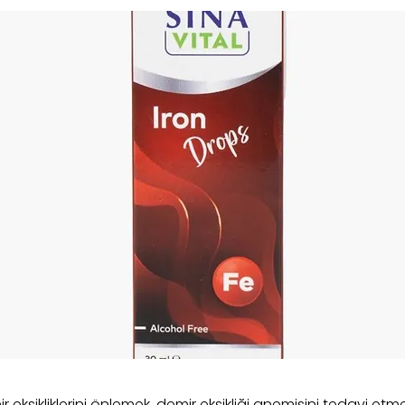
 eksikliklerini önlemek, demir eksikliği anemisini tedavi et