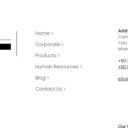
Addr
Home >
Cumh
Yolu
Corporate >
Ista
Products >
+90 
Human Resources >
+90 
Blog >
info
Contact Us >
Our 