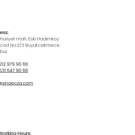
ess:
uriyet mah. Eski Hadımkoy
 cad No:2/3 Buyukcekmece
nbul
212 979 90 66
531 547 90 66
@sinaecza.com
Working Hours: