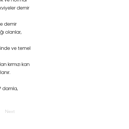
akviyeler demir
ve demir
ğı olanlar,
minde ve temel
an kırmızı kan
anır.
 7 damla,
Next