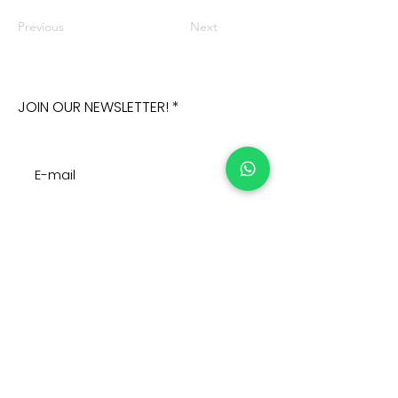
Previous
Next
JOIN OUR NEWSLETTER!
Subscribe Now
Address:
Home >
Cumhuriyet mah. Eski
Corporate >
Hadımkoy Yolu cad
No:2/3
Products >
Buyukcekmece