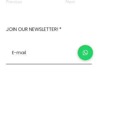
Previous
Next
JOIN OUR NEWSLETTER!
Subscribe Now
Address:
Home >
Cumhuriyet mah. Eski
Corporate >
Hadımkoy Yolu cad
No:2/3
Products >
Buyukcekmece
Istanbul
Human Resources >