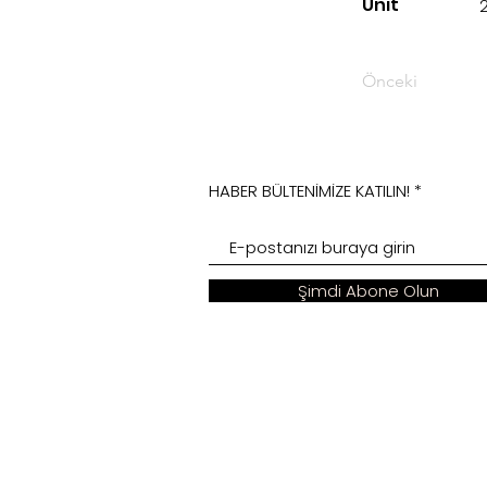
Unit
Önceki
HABER BÜLTENİMİZE KATILIN!
Şimdi Abone Olun