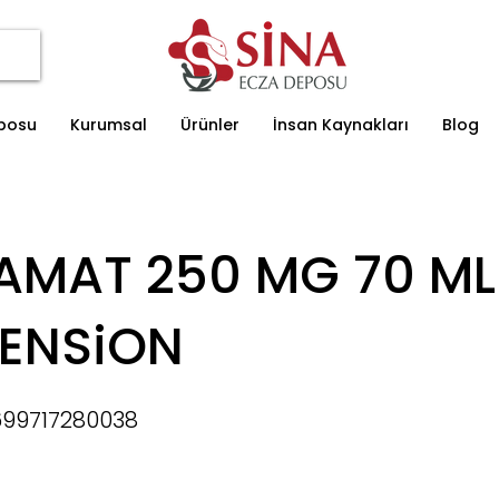
eposu
Kurumsal
Ürünler
İnsan Kaynakları
Blog
AMAT 250 MG 70 ML
ENSiON
99717280038