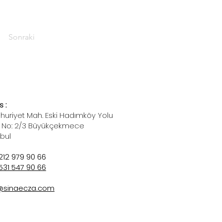
Sonraki
 :
uriyet Mah. Eski Hadımköy Yolu
 No: 2/3 Büyükçekmece
nbul
212 979 90 66
531 547 90 66
@sinaecza.com