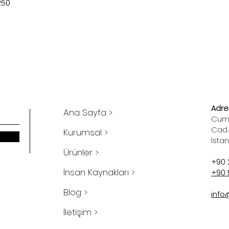
250
Adres
Ana Sayfa >
Cumh
Cad.
Kurumsal >
İsta
Ürünler >
+90 
İnsan Kaynakları >
+90 
Blog >
info
İletişim >