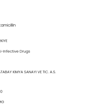
tamicillin
KIYE
i-Infective Drugs
ATABAY KIMYA SANAYI VE TIC. A.S.
70
MG