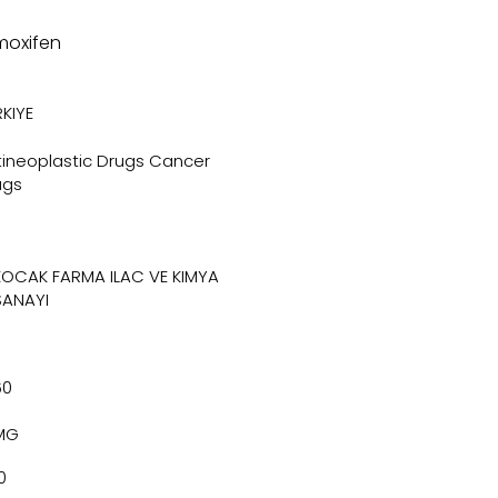
moxifen
KIYE
tineoplastic Drugs Cancer
ugs
KOCAK FARMA ILAC VE KIMYA
SANAYI
60
MG
0