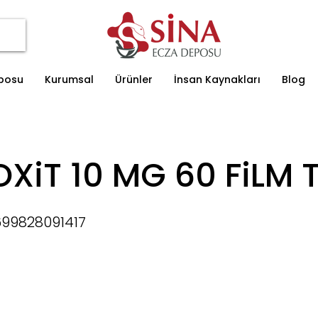
eposu
Kurumsal
Ürünler
İnsan Kaynakları
Blog
XiT 10 MG 60 FiLM T
99828091417