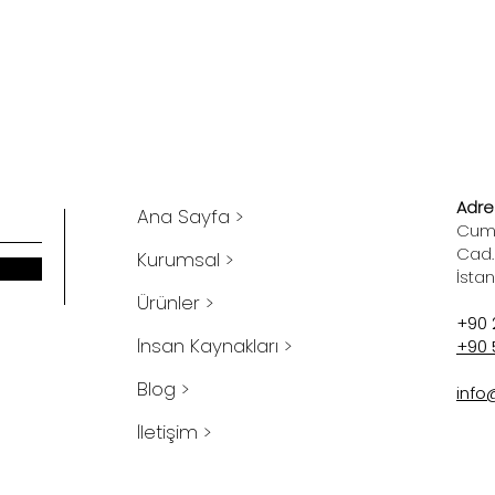
Adres
Ana Sayfa >
Cumh
Cad.
Kurumsal >
İsta
Ürünler >
+90 
İnsan Kaynakları >
+90 
Blog >
info
İletişim >