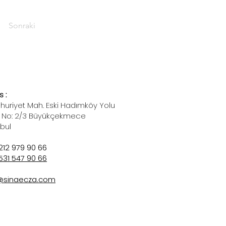
Sonraki
 :
uriyet Mah. Eski Hadımköy Yolu
 No: 2/3 Büyükçekmece
nbul
212 979 90 66
531 547 90 66
@sinaecza.com