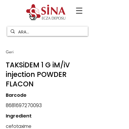
Geri
TAKSiDEM 1 G iM/iV
injection POWDER
FLACON
Barcode
8681697270093
Ingredient
cefotaxime