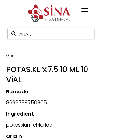
Geri
POTAS.KL %7.5 10 ML 10
ViAL
Barcode
8699788750805
Ingredient
potassium chloride
Origin