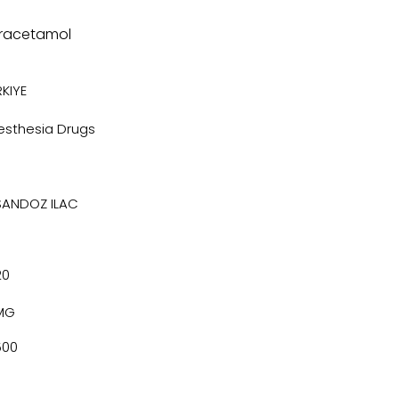
racetamol
KIYE
esthesia Drugs
SANDOZ ILAC
20
MG
500