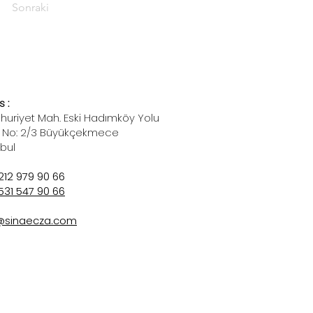
Sonraki
 :
uriyet Mah. Eski Hadımköy Yolu
 No: 2/3 Büyükçekmece
nbul
212 979 90 66
531 547 90 66
@sinaecza.com