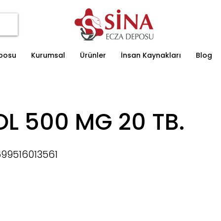
eposu
Kurumsal
Ürünler
İnsan Kaynakları
Blog
L 500 MG 20 TB.
99516013561