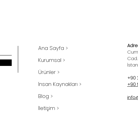
Adres
Ana Sayfa >
Cumh
Cad.
Kurumsal >
İsta
Ürünler >
+90 
İnsan Kaynakları >
+90 
Blog >
info
İletişim >