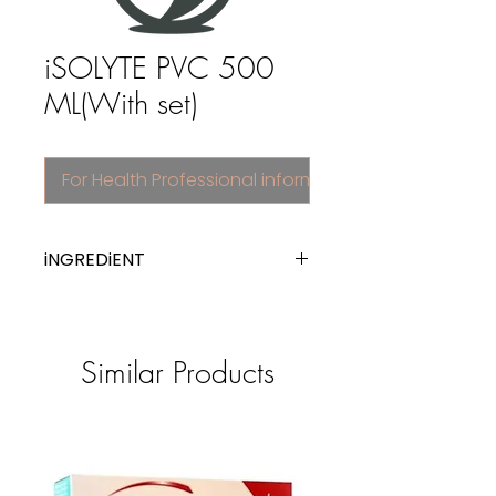
iSOLYTE PVC 500
ML(With set)
For Health Professional information
iNGREDiENT
combinations of electrolytes
Similar Products