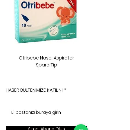
Otribebe Nasal Aspirator
Oioi Sleeping Comp
Spare Tip
HABER BÜLTENİMİZE KATILIN!
Şimdi Abone Olun