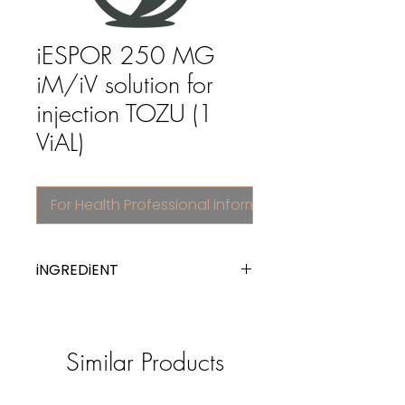
iESPOR 250 MG
iM/iV solution for
injection TOZU (1
ViAL)
For Health Professional information
iNGREDiENT
cefazolin
Similar Products