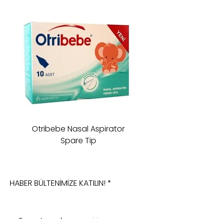
Otribebe Nasal Aspirator
Oioi Sleeping Comp
Spare Tip
HABER BÜLTENİMİZE KATILIN!