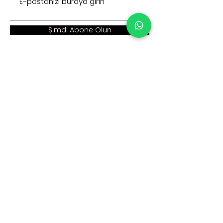
Şimdi Abone Olun
Adres :
Ana Sayfa >
Cumhuriyet Mah. Eski
Kurumsal >
Hadımköy Yolu Cad.
No: 2/3
Ürünler >
Büyükçekmece
İstanbul
İnsan Kaynakları >
Blog >
+90 212 979 90 66
+90 531 547 90 66
İletişim >
info@sinaecza.com