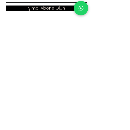
Şimdi Abone Olun
Adres :
Ana Sayfa >
Cumhuriyet Mah. Eski
Kurumsal >
Hadımköy Yolu Cad.
No: 2/3
Ürünler >
Büyükçekmece
İstanbul
İnsan Kaynakları >
Blog >
+90 212 979 90 66
+90 531 547 90 66
İletişim >
info@sinaecza.com
Çalışma Saatlerimiz: