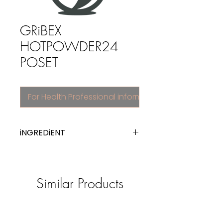
GRiBEX
HOTPOWDER24
POSET
For Health Professional information
iNGREDiENT
other cold preparations
Similar Products