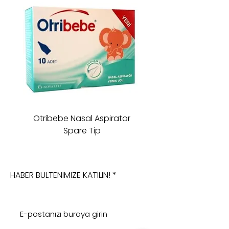
Otribebe Nasal Aspirator
Oioi Sleeping Comp
Spare Tip
HABER BÜLTENİMİZE KATILIN!