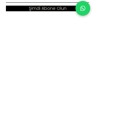
Şimdi Abone Olun
Adres :
Ana Sayfa >
Cumhuriyet Mah. Eski
Kurumsal >
Hadımköy Yolu Cad.
No: 2/3
Ürünler >
Büyükçekmece
İstanbul
İnsan Kaynakları >
Blog >
+90 212 979 90 66
+90 531 547 90 66
İletişim >
info@sinaecza.com
Çalışma Saatlerimiz: