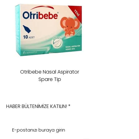
Otribebe Nasal Aspirator
Oioi Sleeping Comp
Spare Tip
HABER BÜLTENİMİZE KATILIN!