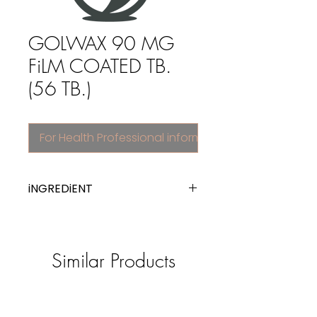
GOLWAX 90 MG
FiLM COATED TB.
(56 TB.)
For Health Professional information
iNGREDiENT
ticagrelor
Similar Products